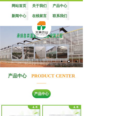
网站首页
关于我们
产品中心
新闻中心
在线留言
联系我们
产品中心
PRODUCT CENTER
——
产品中心